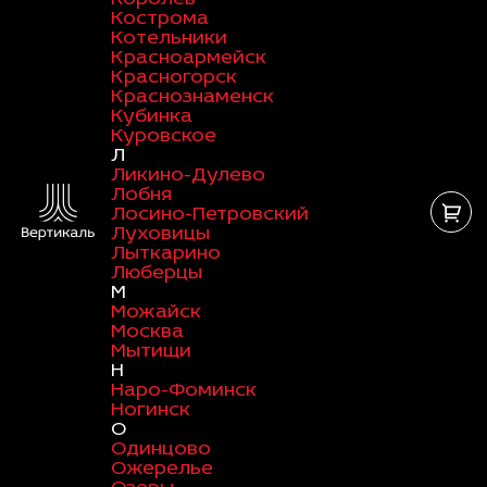
Кострома
Котельники
Красноармейск
Красногорск
Краснознаменск
Кубинка
Куровское
Л
Ликино-Дулево
Лобня
Лосино-Петровский
Луховицы
Лыткарино
Люберцы
М
Можайск
Москва
Мытищи
Н
Наро-Фоминск
Ногинск
О
Одинцово
Ожерелье