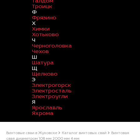
Талдом
Троицк
Ф
Фрязино
Х
Химки
Хотьково
Ч
Черноголовка
Чехов
Ш
Шатура
Щ
Щелково
Э
Электрогорск
Электросталь
Электроугли
Я
Ярославль
Яхрома
Винтовые сваи в Жуковске
Каталог винтовых свай
Винтовая
свая диаметром 108 мм 2000 мм 4 мм