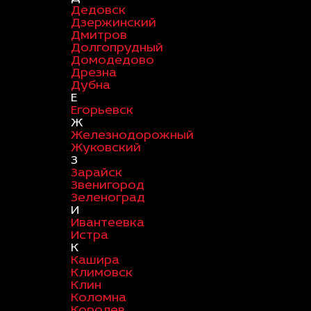
Дедовск
Дзержинский
Дмитров
Долгопрудный
Домодедово
Дрезна
Дубна
Е
Егорьевск
Ж
Железнодорожный
Жуковский
З
Зарайск
Звенигород
Зеленоград
И
Ивантеевка
Истра
К
Кашира
Климовск
Клин
Коломна
Королев