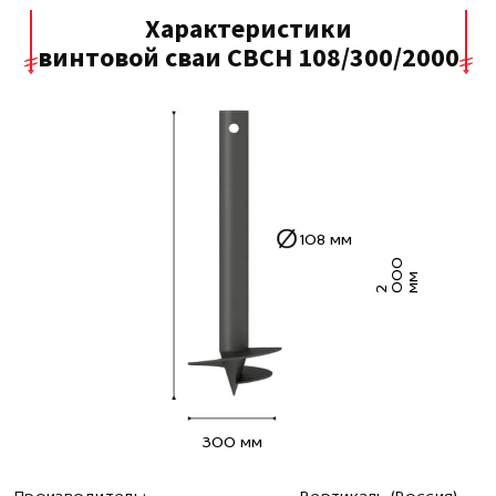
Характеристики
винтовой сваи СВСН 108/300/2000
108 мм
0
0
м
2
0
м
300 мм