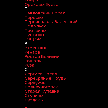
Озеры
Орехово-Зуево
П
Павловский Посад
Пересвет
Переяславль-Залесский
Подольск
Протвино
Пушкино
Пущино
Р
Раменское
Реутов
Ростов Великий
Рошаль
Руза
С
Сергиев Посад
Серебряные Пруды
Серпухов
Солнечногорск
Старая Купавна
Ступино
Суздаль
Т